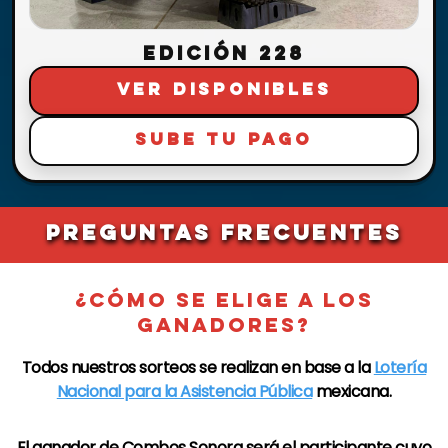
EDICIÓN 228
VER DISPONIBLES
SUBE TU PAGO
PREGUNTAS FRECUENTES
¿CÓMO SE ELIGE A LOS
GANADORES?
Todos nuestros sorteos se realizan en base a la
Lotería
Nacional para la Asistencia Pública
mexicana.​
El ganador de
Combos Sonora
será el participante cuyo